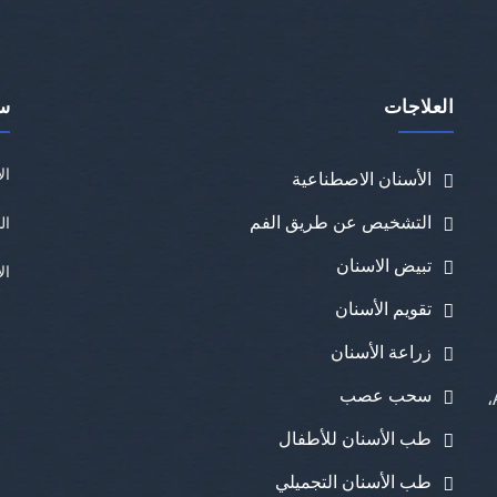
العلاجات
س
ال
الأسنان الاصطناعية
التشخيص عن طريق الفم
ال
تبيض الاسنان
ال
تقويم الأسنان
زراعة الأسنان
سحب عصب
إدرنه كابى، شارع رامي، شارع ديمير كابى، رقم 6/A،
طب الأسنان للأطفال
طب الأسنان التجميلي