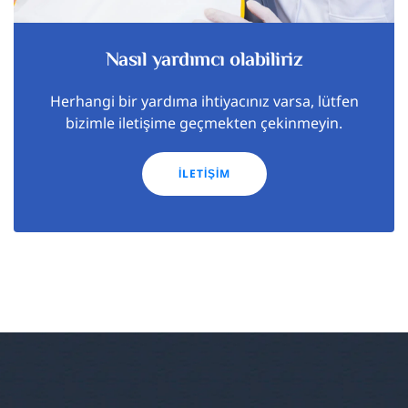
Nasıl yardımcı olabiliriz
Herhangi bir yardıma ihtiyacınız varsa, lütfen
bizimle iletişime geçmekten çekinmeyin.
İLETIŞIM